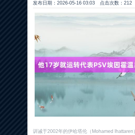
发布日期：2026-05-16 03:03 点击次数：212
训诫于2002年的伊哈塔伦（Mohamed Ihatta