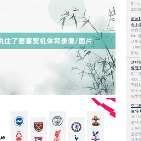
5:
2:0完
前年
会上
体育录
ter
马里
（Al
沿途..
这球
像/图
3月1
4:0
守酋
纳客
佩里西
空白
像/图
20
像/
上热
运冠
是王楚