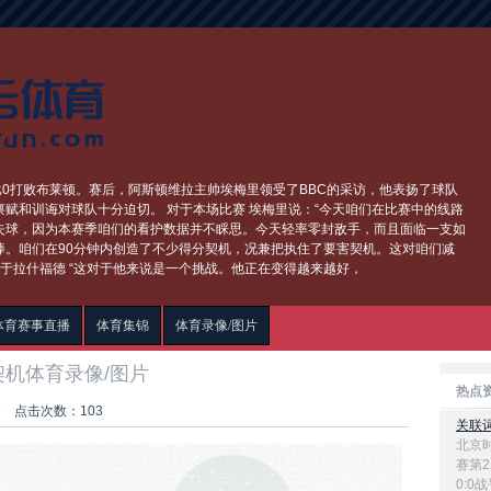
比0打败布莱顿。赛后，阿斯顿维拉主帅埃梅里领受了BBC的采访，他表扬了球队
赋和训诲对球队十分迫切。 对于本场比赛 埃梅里说：“今天咱们在比赛中的线路
失球，因为本赛季咱们的看护数据并不睬思。今天轻率零封敌手，而且面临一支如
棒。咱们在90分钟内创造了不少得分契机，况兼把执住了要害契机。这对咱们减
对于拉什福德 “这对于他来说是一个挑战。他正在变得越来越好，
体育赛事直播
体育集锦
体育录像/图片
机体育录像/图片
热点
:47 点击次数：103
关联
北京时
赛第
0: