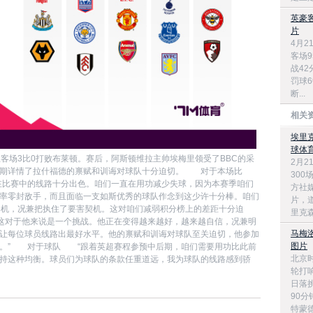
英豪客
片
4月2
客场9
战42
罚球6
断...
相关
埃里
球体
场3比0打败布莱顿。赛后，阿斯顿维拉主帅埃梅里领受了BBC的采
2月2
同期详情了拉什福德的禀赋和训诲对球队十分迫切。 对于本场比
30
在比赛中的线路十分出色。咱们一直在用功减少失球，因为本赛季咱们
方社
率零封敌手，而且面临一支如斯优秀的球队作念到这少许十分棒。咱们
片，
契机，况兼把执住了要害契机。这对咱们减弱积分榜上的差距十分迫
里克森
这对于他来说是一个挑战。他正在变得越来越好，越来越自信，况兼明
马梅
让每位球员线路出最好水平。他的禀赋和训诲对球队至关迫切，他参加
图片
紧。” 对于球队 “跟着英超赛程参预中后期，咱们需要用功比此前
北京
持这种均衡。球员们为球队的条款任重道远，我为球队的线路感到骄
轮打
日落
90
特蒙德