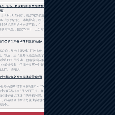
24分6篮板3助攻1抢断的数据体育
图片
6日讯 NBA惯例赛，凯尔特东谈主
-107治服独行侠。 本场比赛，凯尔
谈主球星塔图姆推崇还不错，在
分钟的时辰里，投篮22中8，三分球
..
咱们保抓在积分榜前哨体育录像/
第30轮，纽卡主场2比1打败布伦
德。赛后，纽卡主帅埃迪豪经受了
体育和BBC的采访，他暗示球队的
并非最好气象，但能全取三分让咱
上阵。 濒临天...
海牛对阵青岛西海岸体育录像/图
25新春高傲#体育录像/图片 2025
的中超联赛将在2月22日开打，有
看的日子确切球迷们的幸福时光。
来，我会给全球瞻望每轮比赛的比
愿全...