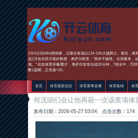
3月4日讯NBA惯例赛，活塞在客场以134-106大捷爵士。赛后，
选2月份东部月最好教授，奥萨尔暗意：“我并不骇怪。在我看来，
项。” 此役体育录像/图片，奥萨尔首发出战30分钟，7投全中，罚球
断1盖帽，正负值+20。
首页
体育最新信息
体育赛事直播
体育集锦
体育
何况咱们会让他再获一次该奖项体
发布日期：2026-05-27 03:04 点击次数：174