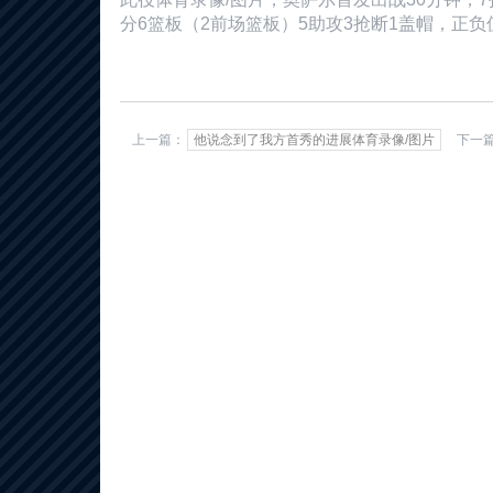
分6篮板（2前场篮板）5助攻3抢断1盖帽，正负值
上一篇：
他说念到了我方首秀的进展体育录像/图片
下一篇