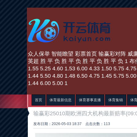
众人保举 智能瞻望 彩票首页 输赢彩对阵 威廉希尔
英超 胜 平 负 胜 平 负 胜 平 负 胜 平 负 1 布伦
1.55 5.25 4.60 1.53 6.00 4.33 1.50 5.75 4.7
1.44 5.50 4.80 1.48 6.50 4.75 1.45 5.75 5.0
1.44 6.00 5.00 1
首页
体育最新信息
体育赛事直播
体育集锦
体育
输赢彩25010期欧洲四大机构最新赔率(09:
发布日期：2026-05-03 18:37 点击次数：113