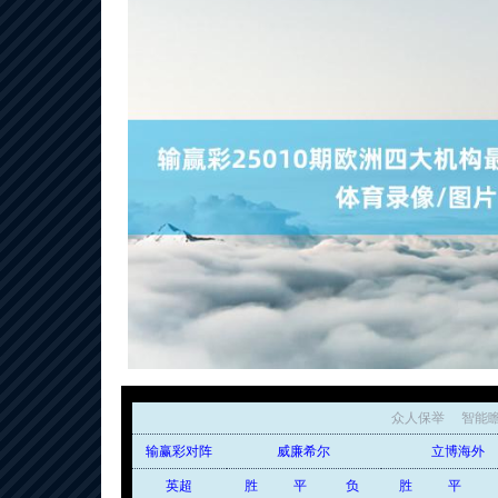
众人保举 智能
输赢彩对阵
威廉希尔
立博海外
英超
胜
平
负
胜
平