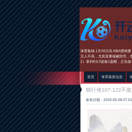
体育集锦 1月26日讯 NBA惯
王人不高，尤其首要端被防范，也
2）拿到6分3篮板1盖帽，正负值-
首页
体育最新信息
独行侠107-122
发布日期：2026-05-08 07