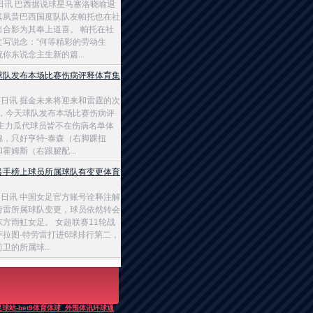
7日讯 巴西据说球星马塞洛晓喻退
其夙昔巴西国度队队友帕托也在社
出合影为其奉上道喜。 帕托在社
文写说念：“何等精彩的劳动生
你东说念主生新的篇...
球队发布本场比赛伤病评释体育集
15日讯 掘金未来将迎来和雷霆的次
6，今天球队发布本场比赛伤病评
 主力瓜代球员皆不在伤病名单体
锦，只好亨特-泰森（右脚踝扭
霍姆斯（右跟腱配...
弓手榜上球员所属球队有变更体育
21日讯 中国女足官方账号诠释注解
劳雷所属球队变更，球员依然转会
东方雨虹女足。 女超联赛11轮战
萨拉图-特劳雷打进6球排行第二，
卫的所属球...
育足球站-bet9体育体球_外围体讯环球通