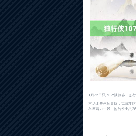
1月26日讯 NBA惯例赛，独行
本场比赛体育集锦，克莱攻防
举座着力一般。他首发出战26