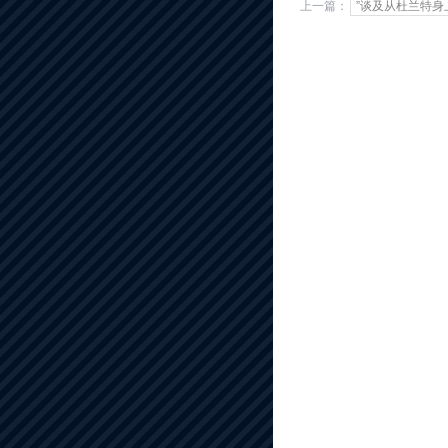
上一篇：
”谈及从杜兰特